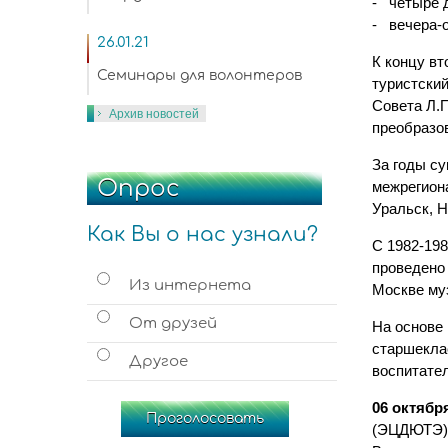
- четыре 
- вечера-
26.01.21
К концу вт
Семинары для волонтеров
туристски
Совета Л.П
Архив новостей
преобразо
За годы с
Опрос
межрегиона
Уральск, Н
Как Вы о нас узнали?
С 1982-198
проведено 
Из интернета
Москве му
От друзей
На основе 
старшекла
Другое
воспитате
06 октябр
Проголосовать
(ЭЦДЮТЭ) 