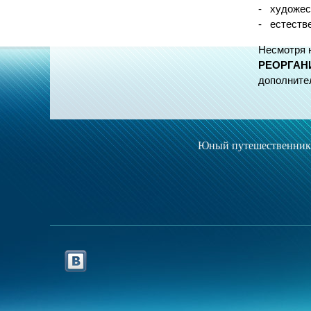
- художес
- естеств
Несмотря 
РЕОРГАН
дополните
Юный путешественник 