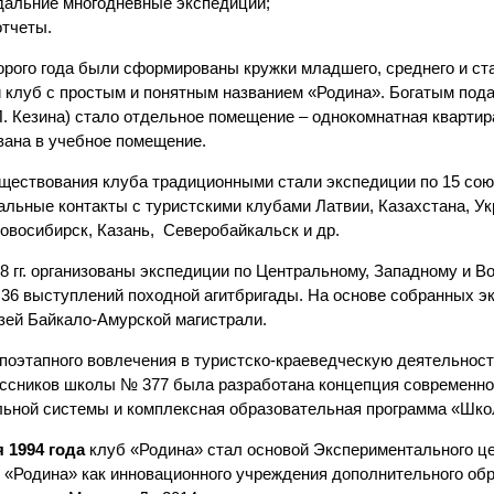
дальние многодневные экспедиции;
отчеты.
орого года были сформированы кружки младшего, среднего и ст
й клуб с простым и понятным названием «Родина». Богатым под
. Кезина) стало отдельное помещение – однокомнатная квартир
вана в учебное помещение.
уществования клуба традиционными стали экспедиции по 15 со
льные контакты с туристскими клубами Латвии, Казахстана, Укр
овосибирск, Казань, Северобайкальск и др.
8 гг. организованы экспедиции по Центральному, Западному и 
36 выступлений походной агитбригады. На основе собранных э
зей Байкало-Амурской магистрали.
поэтапного вовлечения в туристско-краеведческую деятельност
ссников школы № 377 была разработана концепция современног
льной системы и комплексная образовательная программа «Шко
я 1994 года
клуб «Родина» стал основой Экспериментального це
«Родина» как инновационного учреждения дополнительного обр