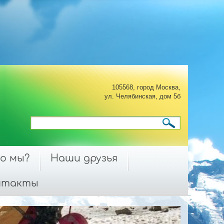
105568, город Москва,
ул. Челябинская, дом 5б
о мы?
Наши друзья
нтакты