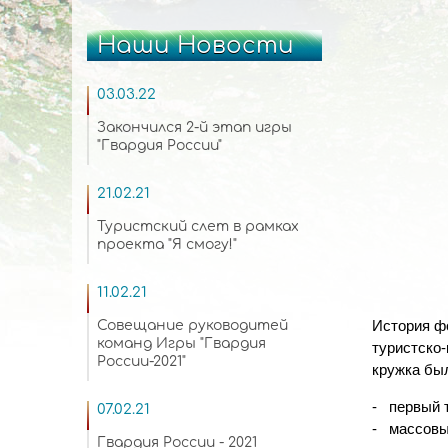
Наши Новости
03.03.22
Закончился 2-й этап игры
"Гвардия России"
21.02.21
Туристский слет в рамках
проекта "Я смогу!"
11.02.21
История ф
Совещание руководитей
команд Игры "Гвардия
туристско
России-2021"
кружка бы
- первый 
07.02.21
- массовы
Гвардия России - 2021