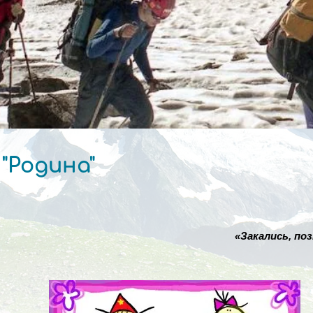
"Родина"
«Закались, по