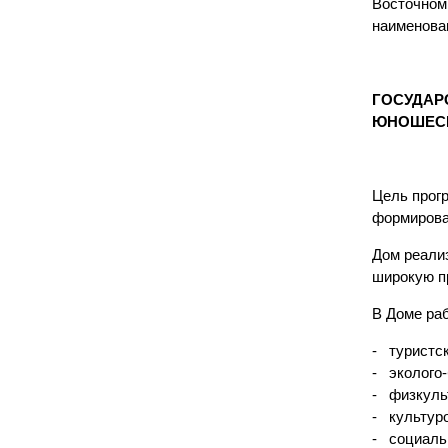
Восточном 
наименова
ГОСУДАР
ЮНОШЕСК
Цель прогр
формирован
Дом реализ
широкую п
В Доме ра
- туристс
- эколого-
- физкуль
- культур
- социаль