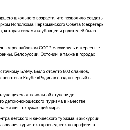
аршего школьного возраста, что позволило создать
арком Исполкома Первомайского Совета (секретарь
а, которая силами клубовцев и родителей была
юзным республикам СССР, сложились интересные
аины, Белоруссии, Эстонии, а также в городах
Восточному БАМу. Было отснято 800 слайдов,
кспонатов в Клубе «Родина» создан первый в
ь учащихся от начальной ступени до
о детско-юношеского туризма в качестве
ла жизни – окружающий мир».
нтра детского и юношеского туризма и экскурсий
азования туристско-краеведческого профиля в